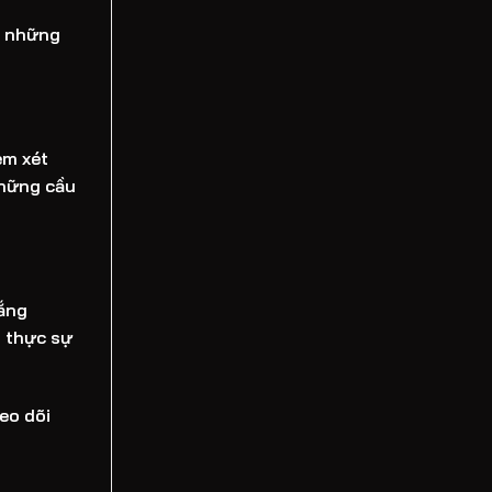
a những
em xét
những cầu
hắng
h thực sự
eo dõi