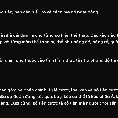
ớc tiên, bạn cần hiểu rõ về cách mà nó hoạt động.
mà nhà cái đưa ra cho từng sự kiện thể thao. Các kèo này
p với từng môn thể thao cụ thể như bóng đá, bóng rổ, quầ
hời gian, phụ thuộc vào tình hình thực tế như phong độ thi 
o gồm ba phần chính: tỷ lệ cược, loại kèo và số tiền cược
ếu dự đoán đúng kết quả. Loại kèo có thể là kèo châu Á, 
 riêng. Cuối cùng, số tiền cược là số tiền mà người chơi sẵ