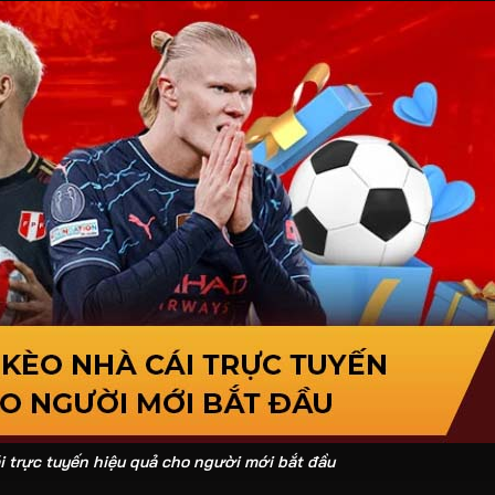
i trực tuyến hiệu quả cho người mới bắt đầu