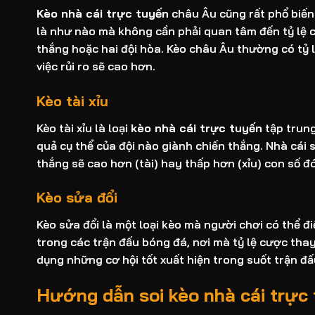
Kèo nhà cái trực tuyến
châu Âu cũng rất phổ biến 
là như nào mà không cần phải quan tâm đến tỷ lệ ch
thắng hoặc hai đội hòa. Kèo châu Âu thường có tỷ 
việc rủi ro sẽ cao hơn.
Kèo tài xỉu
Kèo tài xỉu là loại
kèo nhà cái trực tuyến
tập trung
quả cụ thể của đội nào giành chiến thắng. Nhà cái
thắng sẽ cao hơn (tài) hay thấp hơn (xỉu) con số đó
Kèo sửa đổi
Kèo sửa đổi là một loại kèo mà người chơi có thể đ
trong các trận đấu bóng đá, nơi mà tỷ lệ cược thay 
dụng những cơ hội tốt xuất hiện trong suốt trận đ
Hướng dẫn soi kèo nhà cái trực