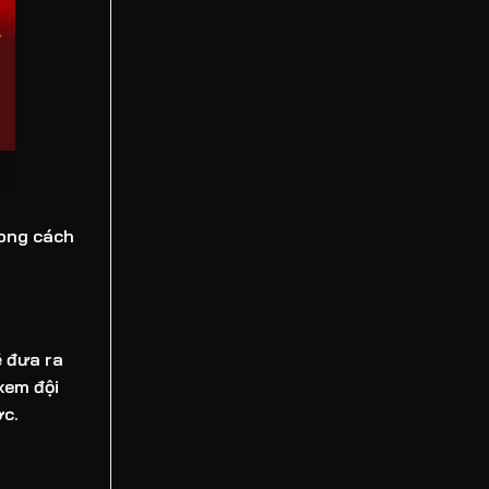
hong cách
ẽ đưa ra
xem đội
ợc.