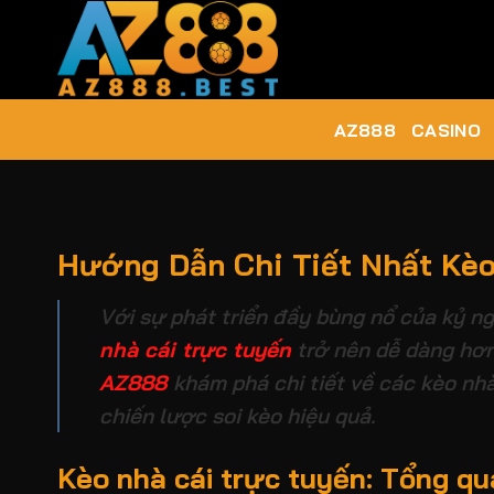
Skip
to
content
AZ888
CASINO
Hướng Dẫn Chi Tiết Nhất Kè
Với sự phát triển đầy bùng nổ của kỷ n
nhà cái trực tuyến
trở nên dễ dàng hơn 
AZ888
khám phá chi tiết về các kèo nh
chiến lược soi kèo hiệu quả.
Kèo nhà cái trực tuyến: Tổng q