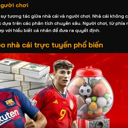
người chơi
 sự tương tác giữa nhà cái và người chơi. Nhà cái không c
c dựa trên các phân tích chuyên sâu. Người chơi, từ phía 
p với hiểu biết cá nhân để đưa ra quyết định.
èo nhà cái trực tuyến phổ biến