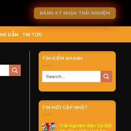
ĐĂNG KÝ NHẬN TRẢI NGHIỆM
NG DẪN
TIN TỨC
TÌM KIẾM NHANH
TIN MỚI CẬP NHẬT
Trải Nghiệm Bắn Cá Đổi
Thưởng Siêu Hot Tại