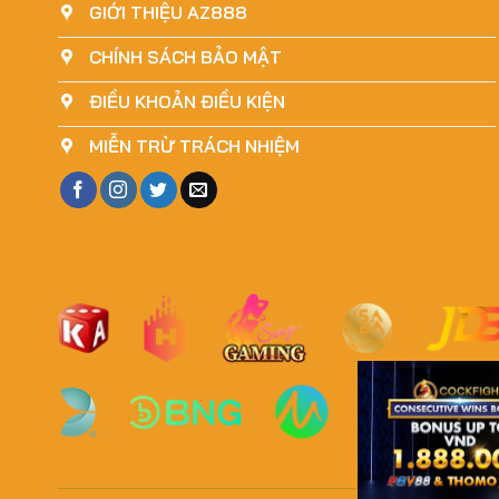
GIỚI THIỆU AZ888
CHÍNH SÁCH BẢO MẬT
ĐIỀU KHOẢN ĐIỀU KIỆN
MIỄN TRỪ TRÁCH NHIỆM